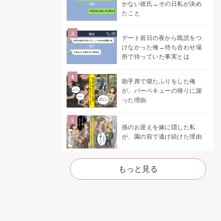
かない彼氏→その日私が決め
たこと
デート前日の夜から既読をつ
けなかった俺→待ち合わせ場
所で待っていた事実とは
助手席で寝たふりをした俺
が、バーベキューの帰りに謝
った理由
孫のお迎えを嫁に隠した私
が、園の前で逃げ続けた理由
もっと見る