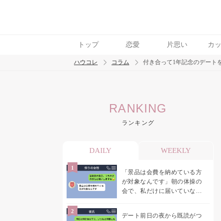
トップ
恋愛
片思い
カ
ハウコレ
コラム
付き合って1年記念のデートを
検索
RANKING
トレンド ワード
ランキング
男の本音
男ウケ
NG行動
彼女
イイ
DAILY
WEEKLY
「景品は会費を納めている方
が対象なんです」朝の体操の
会で、私だけに届いていなか
った案内
デート前日の夜から既読がつ