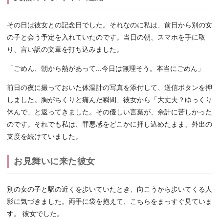
その日は彼女との記念日でした。それなのに私は、前日から別の女
の子と会う予定を入れていたのです。当日の朝、スマホを手に取
り、言い訳の文章を打ち込みました。
「ごめん、朝から熱があって...今日は無理そう。本当にごめん」
前日の夜に撮っておいた体温計の写真を添付して、送信ボタンを押
しました。胸がちくりと痛んだ瞬間、彼女から「大丈夫？ゆっくり
休んで」と返ってきました。その優しい言葉が、余計に苦しかった
のです。それでも私は、罪悪感をどこかに押し込めたまま、外出の
支度を続けていました。
お見舞いに来た彼女
別の女の子と駅の近くを歩いていたとき、向こうから歩いてくる人
影に気づきました。両手に袋を抱えて、こちらをまっすぐ見ていま
す。 彼女でした。