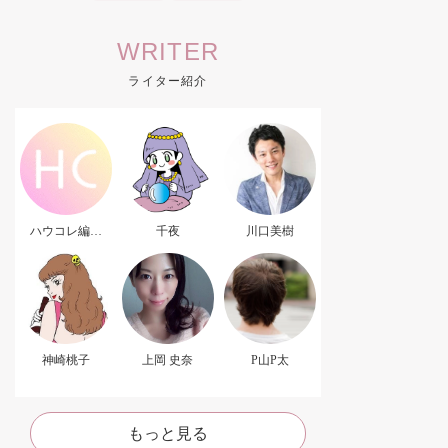
WRITER
ライター紹介
ハウコレ編集
千夜
川口美樹
部．
神崎桃子
上岡 史奈
P山P太
もっと見る