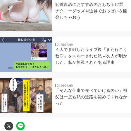
乳首責めにおすすめのおもちゃ17選
チクニーグッズや道具でおっぱいを開
発しちゃおう
2026/08/09
４人で参戦したライブ後「また行こう
ね♡」をスルーされた私→友人が明か
した、私が無視されたある理由
2026/08/09
「そんな仕事で食べていけるのか」祖
父は一度も私の進路を認めてくれなか
った