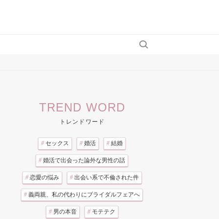
TREND WORD
トレンドワード
#
セックス
#
婚活
#
結婚
#
婚活で出会った論外な男性の話
#
恋愛の悩み
#
出会い系で不倫された件
#
義両親、私の代わりにブライダルフェアへ
#
男の本音
#
モテテク