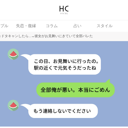
ップル
失恋・復縁
コラム
占い
スタイル
ドタキャンしたら...→彼女がお見舞いにきていて全部バレた
女
婚活