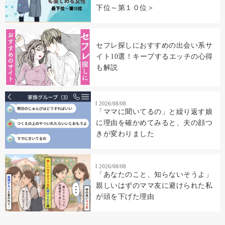
下位～第１０位＞
セフレ探しにおすすめの出会い系サ
イト10選！キープするエッチの心得
も解説
2026/08/08
「ママに聞いてるの」と繰り返す娘
に理由を確かめてみると、夫の顔つ
きが変わりました
2026/08/08
「あなたのこと、知らないそうよ」
親しいはずのママ友に避けられた私
が頭を下げた理由