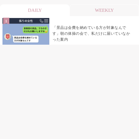
DAILY
WEEKLY
「景品は会費を納めている方が対象なんで
す」朝の体操の会で、私だけに届いていなか
った案内
デート前日の夜から既読がつかない彼氏→そ
の日私が決めたこと
デート前日の夜から既読をつけなかった俺→
待ち合わせ場所で待っていた事実とは
助手席で寝たふりをした俺が、バーベキュー