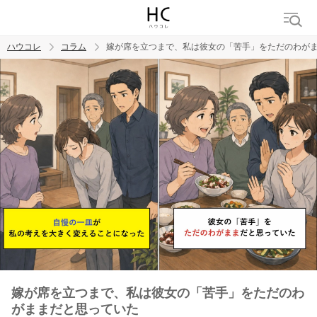
ハウコレ
コラム
嫁が席を立つまで、私は彼女の「苦手」をただのわが
検索
トレンド ワード
男の本音
男ウケ
NG行動
彼女
イイ女
婚活
嫁が席を立つまで、私は彼女の「苦手」をただのわ
がままだと思っていた