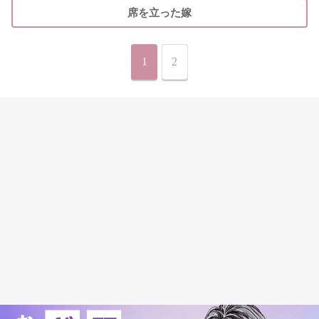
席を立った嫁
1
2