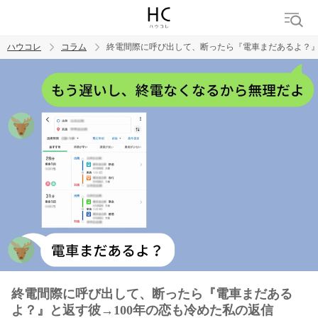
ハウコレ
コラム
終電間際に呼び出して、断ったら『電車まだあるよ？』
検索
トレンド ワード
男の本音
男ウケ
NG行動
彼女
イイ女
婚活
終電間際に呼び出して、断ったら『電車まだある
よ？』と返す彼→100年の恋も冷めた私の返信