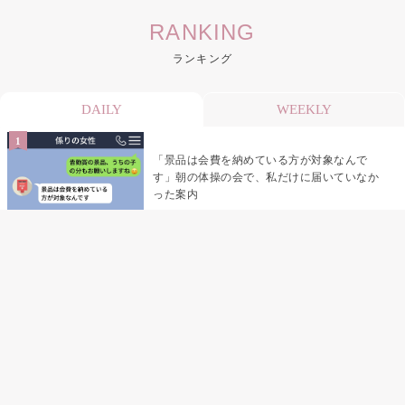
RANKING
ランキング
DAILY
WEEKLY
「景品は会費を納めている方が対象なんで
す」朝の体操の会で、私だけに届いていなか
った案内
デート前日の夜から既読がつかない彼氏→そ
の日私が決めたこと
デート前日の夜から既読をつけなかった俺→
待ち合わせ場所で待っていた事実とは