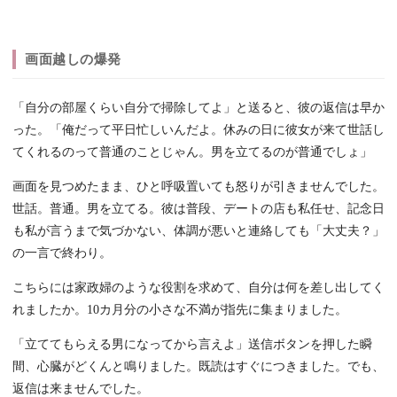
画面越しの爆発
「自分の部屋くらい自分で掃除してよ」と送ると、彼の返信は早か
った。「俺だって平日忙しいんだよ。休みの日に彼女が来て世話し
てくれるのって普通のことじゃん。男を立てるのが普通でしょ」
画面を見つめたまま、ひと呼吸置いても怒りが引きませんでした。
世話。普通。男を立てる。彼は普段、デートの店も私任せ、記念日
も私が言うまで気づかない、体調が悪いと連絡しても「大丈夫？」
の一言で終わり。
こちらには家政婦のような役割を求めて、自分は何を差し出してく
れましたか。10カ月分の小さな不満が指先に集まりました。
「立ててもらえる男になってから言えよ」送信ボタンを押した瞬
間、心臓がどくんと鳴りました。既読はすぐにつきました。でも、
返信は来ませんでした。