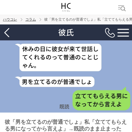
ハウコレ
コラム
彼「男を立てるのが普通でしょ」私「立ててもらえる
検索
トレンド ワード
男の本音
男ウケ
NG行動
彼女
イイ女
婚活
彼「男を立てるのが普通でしょ」私「立ててもらえ
る男になってから言えよ」→既読のまま止まった