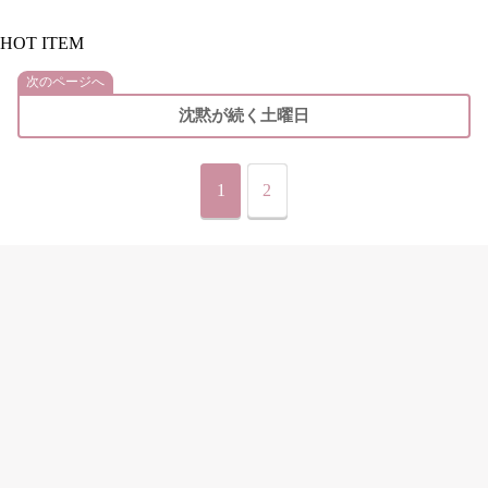
HOT ITEM
次のページへ
沈黙が続く土曜日
1
2