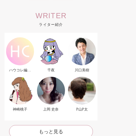
WRITER
ライター紹介
ハウコレ編集
千夜
川口美樹
部．
神崎桃子
上岡 史奈
P山P太
もっと見る