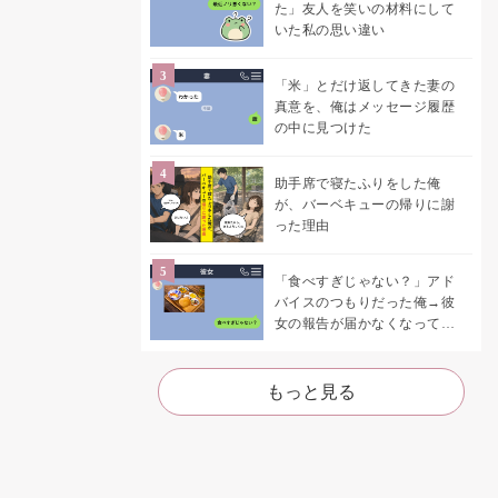
た」友人を笑いの材料にして
いた私の思い違い
「米」とだけ返してきた妻の
真意を、俺はメッセージ履歴
の中に見つけた
助手席で寝たふりをした俺
が、バーベキューの帰りに謝
った理由
「食べすぎじゃない？」アド
バイスのつもりだった俺→彼
女の報告が届かなくなって、
初めて自分の言葉を読み返し
た
もっと見る