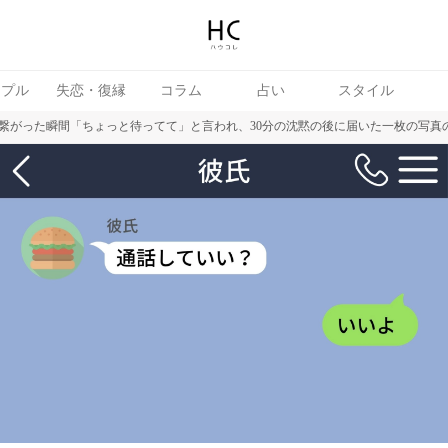
ップル
失恋・復縁
コラム
占い
スタイル
繋がった瞬間「ちょっと待ってて」と言われ、30分の沈黙の後に届いた一枚の写真
女
婚活