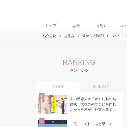
トップ
恋愛
片思い
カ
ハウコレ
コラム
彼から「通話していい？」。
検索
RANKING
トレンド ワード
ランキング
男の本音
男ウケ
NG行動
彼女
イイ
DAILY
WEEKLY
夫の元恋人が招かれた私の結
婚式→挨拶の列で笑顔を作れ
なかった私が、控室の前で彼
女を呼び止めた理由
「笑ってくれてると思って