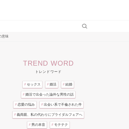
の意味
TREND WORD
トレンドワード
#
セックス
#
婚活
#
結婚
#
婚活で出会った論外な男性の話
#
恋愛の悩み
#
出会い系で不倫された件
#
義両親、私の代わりにブライダルフェアへ
#
男の本音
#
モテテク