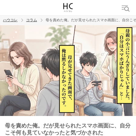
ハウコレ
コラム
母を責めた俺。だが見せられたスマホ画面に、自分こ
検索
トレンド ワード
男の本音
男ウケ
NG行動
彼女
イイ女
婚活
母を責めた俺。だが見せられたスマホ画面に、自分
こそ何も見ていなかったと気づかされた