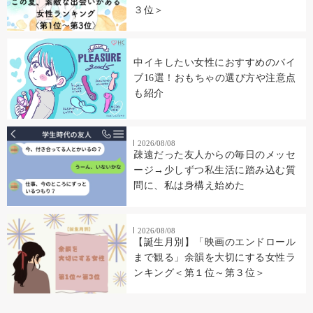
３位＞
中イキしたい女性におすすめのバイ
ブ16選！おもちゃの選び方や注意点
も紹介
2026/08/08
疎遠だった友人からの毎日のメッセ
ージ→少しずつ私生活に踏み込む質
問に、私は身構え始めた
2026/08/08
【誕生月別】「映画のエンドロール
まで観る」余韻を大切にする女性ラ
ンキング＜第１位～第３位＞