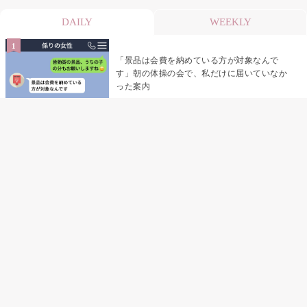
DAILY
WEEKLY
「景品は会費を納めている方が対象なんで
す」朝の体操の会で、私だけに届いていなか
った案内
デート前日の夜から既読がつかない彼氏→そ
の日私が決めたこと
デート前日の夜から既読をつけなかった俺→
待ち合わせ場所で待っていた事実とは
助手席で寝たふりをした俺が、バーベキュー