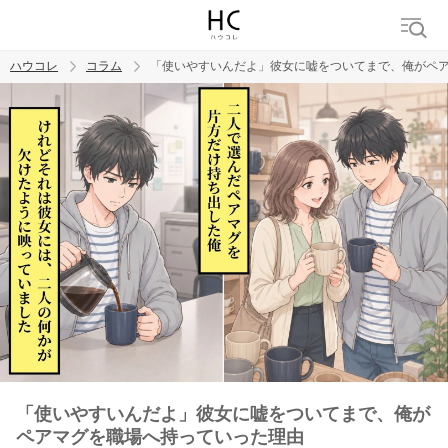
ハウコレ
コラム
「使いやすいんだよ」彼女に嘘をついてまで、俺がペ
検索
トレンド ワード
男の本音
男ウケ
NG行動
彼女
イイ女
婚活
「使いやすいんだよ」彼女に嘘をついてまで、俺が
ペアマグを職場へ持っていった理由