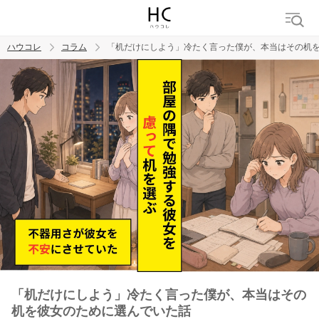
ハウコレ
コラム
「机だけにしよう」冷たく言った僕が、本当はその机
検索
トレンド ワード
男の本音
男ウケ
NG行動
彼女
イイ女
婚活
「机だけにしよう」冷たく言った僕が、本当はその
机を彼女のために選んでいた話