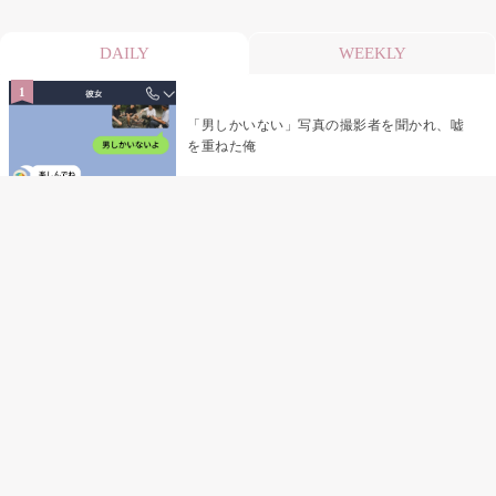
DAILY
WEEKLY
「男しかいない」写真の撮影者を聞かれ、嘘
を重ねた俺
「米」とだけ返してきた妻の真意を、俺はメ
ッセージ履歴の中に見つけた
指名客の予約を動かし続けた私が、定型文を
消して本当の理由を書くまで
夫の元恋人が招かれた私の結婚式→挨拶の列