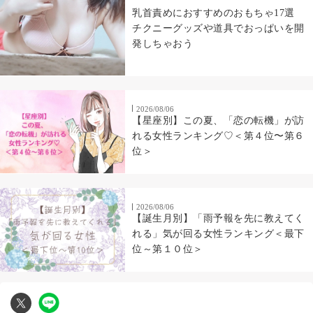
乳首責めにおすすめのおもちゃ17選
チクニーグッズや道具でおっぱいを開
発しちゃおう
2026/08/06
【星座別】この夏、「恋の転機」が訪
れる女性ランキング♡＜第４位〜第６
位＞
2026/08/06
【誕生月別】「雨予報を先に教えてく
れる」気が回る女性ランキング＜最下
位～第１０位＞