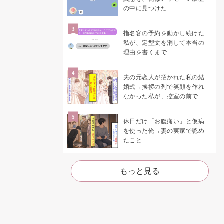
の中に見つけた
指名客の予約を動かし続けた
私が、定型文を消して本当の
理由を書くまで
夫の元恋人が招かれた私の結
婚式→挨拶の列で笑顔を作れ
なかった私が、控室の前で彼
女を呼び止めた理由
休日だけ「お腹痛い」と仮病
を使った俺→妻の実家で認め
たこと
もっと見る