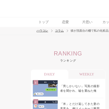
トップ
恋愛
片思い
カ
ハウコレ
コラム
彼が洗面台の棚で私の化粧品
検索
RANKING
トレンド ワード
ランキング
男の本音
男ウケ
NG行動
彼女
イイ
DAILY
WEEKLY
「男しかいない」写真の撮影
者を聞かれ、嘘を重ねた俺
「米」とだけ返してきた妻の
真意を、俺はメッセージ履歴