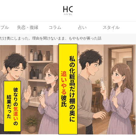
ップル
失恋・復縁
コラム
占い
スタイル
だけ奥にしまった。理由を聞けないまま、もやもやが募った話
女
婚活