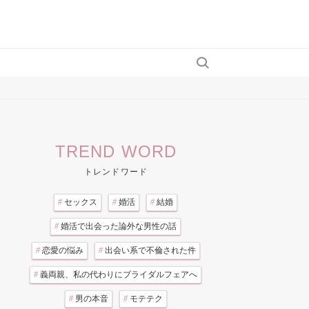
TREND WORD
トレンドワード
#
セックス
#
婚活
#
結婚
#
婚活で出会った論外な男性の話
#
恋愛の悩み
#
出会い系で不倫された件
#
義両親、私の代わりにブライダルフェアへ
#
男の本音
#
モテテク