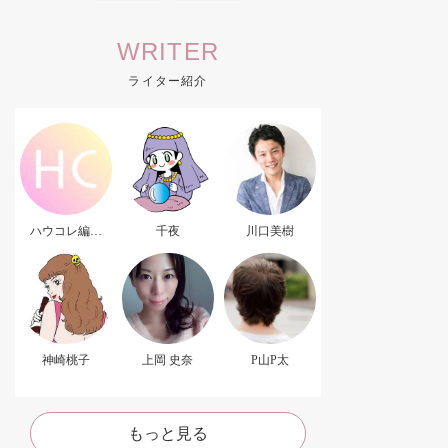
WRITER
ライター紹介
ハウコレ編集
千夜
川口美樹
部．
神崎桃子
上岡 史奈
P山P太
もっと見る