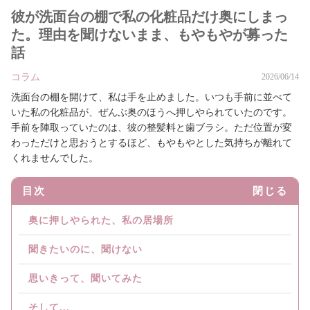
彼が洗面台の棚で私の化粧品だけ奥にしまっ
た。理由を聞けないまま、もやもやが募った
話
コラム
2026/06/14
洗面台の棚を開けて、私は手を止めました。いつも手前に並べて
いた私の化粧品が、ぜんぶ奥のほうへ押しやられていたのです。
手前を陣取っていたのは、彼の整髪料と歯ブラシ。ただ位置が変
わっただけと思おうとするほど、もやもやとした気持ちが離れて
くれませんでした。
目次
閉じる
奥に押しやられた、私の居場所
聞きたいのに、聞けない
思いきって、聞いてみた
そして...