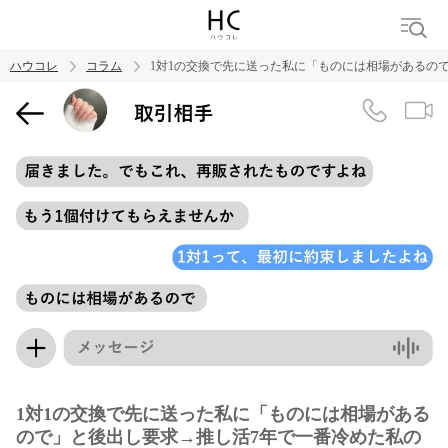
ハウコレ
コラム
1対1の交換で先に送った私に「ものには相場があるの
検索
トレンド ワード
男の本音
男ウケ
NG行動
彼女
イイ女
婚活
1対1の交換で先に送った私に「ものには相場がある
ので」と後出し要求→推し活7年で一番冷めた私の