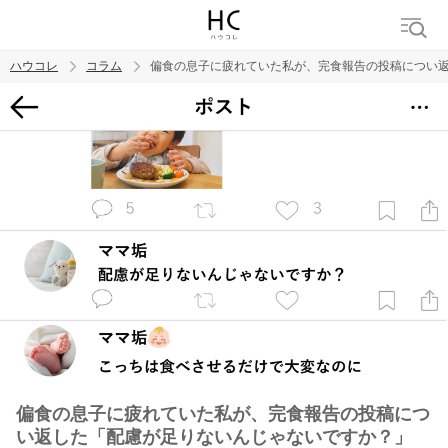
ハウコレ
コラム
偏食の息子に疲れていた私が、完食報告の投稿につい
検索
トレンド ワード
男の本音
男ウケ
NG行動
彼女
イイ女
婚活
偏食の息子に疲れていた私が、完食報告の投稿につ
い返した「配慮が足りないんじゃないですか？」