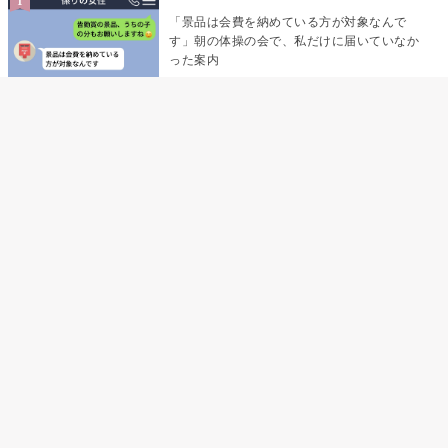
「景品は会費を納めている方が対象なんで
す」朝の体操の会で、私だけに届いていなか
った案内
デート前日の夜から既読がつかない彼氏→そ
の日私が決めたこと
デート前日の夜から既読をつけなかった俺→
待ち合わせ場所で待っていた事実とは
助手席で寝たふりをした俺が、バーベキュー
の帰りに謝った理由