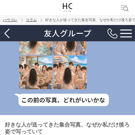
ハウコレ
コラム
好きな人が送ってきた集合写真、なぜか私だけ後ろ姿
検索
トレンド ワード
男の本音
男ウケ
NG行動
彼女
イイ女
婚活
好きな人が送ってきた集合写真、なぜか私だけ後ろ
姿で写っていて