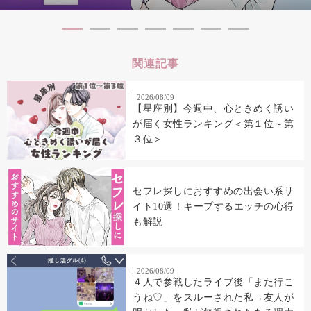
関連記事
2026/08/09
【星座別】今週中、心ときめく誘い
が届く女性ランキング＜第１位～第
３位＞
セフレ探しにおすすめの出会い系サ
イト10選！キープするエッチの心得
も解説
2026/08/09
４人で参戦したライブ後「また行こ
うね♡」をスルーされた私→友人が