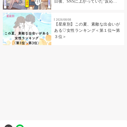
日後、SNSに上がっていた"反応
集"に私の顔があった
2026/08/08
【星座別】この夏、素敵な出会いが
ある♡女性ランキング＜第１位〜第
３位＞