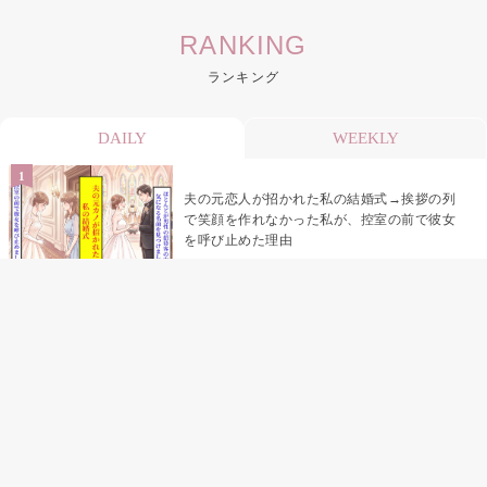
RANKING
ランキング
DAILY
WEEKLY
夫の元恋人が招かれた私の結婚式→挨拶の列
で笑顔を作れなかった私が、控室の前で彼女
を呼び止めた理由
助手席で寝たふりをした俺が、バーベキュー
の帰りに謝った理由
「景品は会費を納めている方が対象なんで
す」朝の体操の会で、私だけに届いていなか
った案内