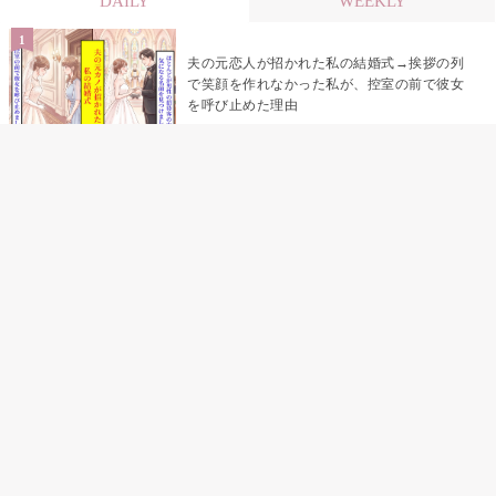
DAILY
WEEKLY
夫の元恋人が招かれた私の結婚式→挨拶の列
で笑顔を作れなかった私が、控室の前で彼女
を呼び止めた理由
「笑ってくれてると思ってた」友人を笑いの
材料にしていた私の思い違い
「米」とだけ返してきた妻の真意を、俺はメ
ッセージ履歴の中に見つけた
助手席で寝たふりをした俺が、バーベキュー
の帰りに謝った理由