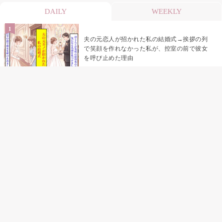
DAILY
WEEKLY
夫の元恋人が招かれた私の結婚式→挨拶の列
で笑顔を作れなかった私が、控室の前で彼女
を呼び止めた理由
「笑ってくれてると思ってた」友人を笑いの
材料にしていた私の思い違い
「米」とだけ返してきた妻の真意を、俺はメ
ッセージ履歴の中に見つけた
助手席で寝たふりをした俺が、バーベキュー
の帰りに謝った理由