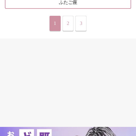
ふたご座
1
2
3