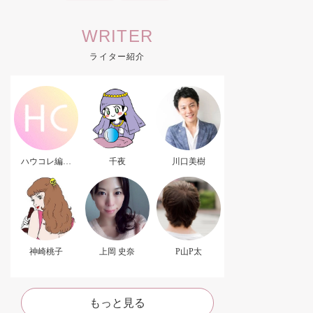
WRITER
ライター紹介
ハウコレ編集
千夜
川口美樹
部．
神崎桃子
上岡 史奈
P山P太
もっと見る