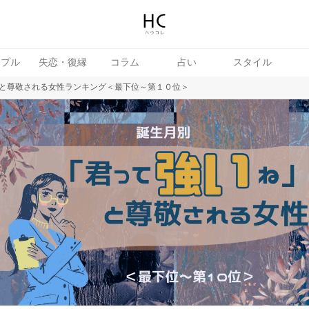
ップル
失恋・復縁
コラム
占い
スタイル
と尊敬される女性ランキング＜最下位～第１０位＞