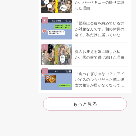
が、バーベキューの帰りに謝
った理由
「景品は会費を納めている方
が対象なんです」朝の体操の
会で、私だけに届いていなか
った案内
孫のお迎えを嫁に隠した私
が、園の前で逃げ続けた理由
「食べすぎじゃない？」アド
バイスのつもりだった俺→彼
女の報告が届かなくなって、
初めて自分の言葉を読み返し
た
もっと見る