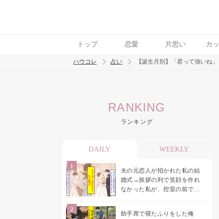
トップ
恋愛
片思い
カ
ハウコレ
占い
【誕生月別】「君って強いね」
検索
RANKING
トレンド ワード
ランキング
DAILY
WEEKLY
夫の元恋人が招かれた私の結
婚式→挨拶の列で笑顔を作れ
なかった私が、控室の前で彼
女を呼び止めた理由
助手席で寝たふりをした俺