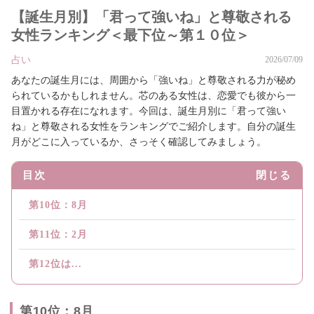
【誕生月別】「君って強いね」と尊敬される
女性ランキング＜最下位～第１０位＞
占い
2026/07/09
あなたの誕生月には、周囲から「強いね」と尊敬される力が秘め
られているかもしれません。芯のある女性は、恋愛でも彼から一
目置かれる存在になれます。今回は、誕生月別に「君って強い
ね」と尊敬される女性をランキングでご紹介します。自分の誕生
月がどこに入っているか、さっそく確認してみましょう。
目次
閉じる
第10位：8月
第11位：2月
第12位は...
第10位：8月