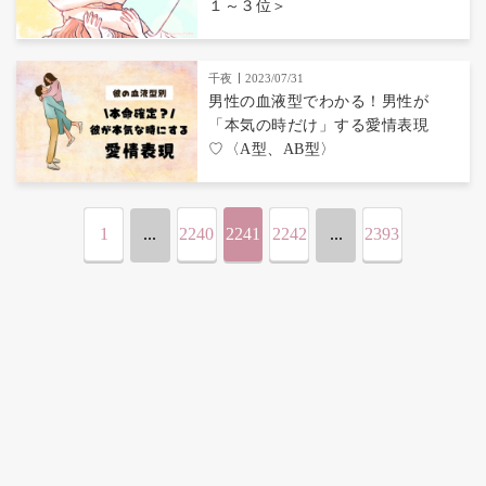
１～３位＞
千夜
2023/07/31
男性の血液型でわかる！男性が
「本気の時だけ」する愛情表現
♡〈A型、AB型〉
1
...
2240
2241
2242
...
2393