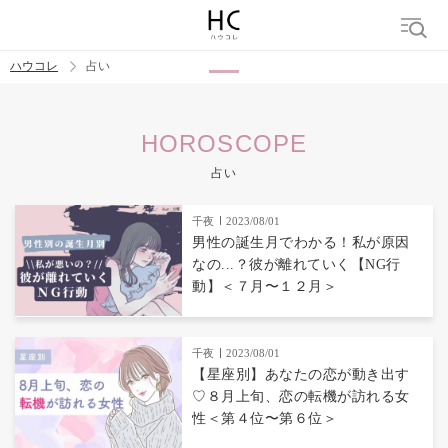
ハウコレ
占い
検索
HOROSCOPE
トレンド ワード
占い
千夜
2023/08/01
男性の誕生月でわかる！私が原因
なの...？彼が離れていく【NG行
動】＜７月〜１２月＞
千夜
2023/08/01
【星座別】あなたの恋が動き出す
♡８月上旬、恋の転機が訪れる女
性＜第４位〜第６位＞