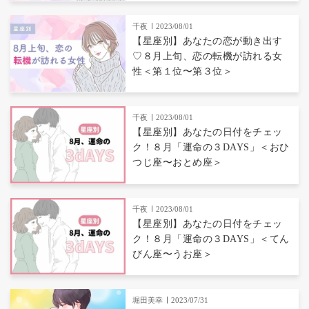
千夜
2023/08/01
【星座別】あなたの恋が動き出す
♡８月上旬、恋の転機が訪れる女
性＜第１位〜第３位＞
千夜
2023/08/01
【星座別】あなたの日付をチェッ
ク！８月「運命の３DAYS」＜おひ
つじ座〜おとめ座＞
千夜
2023/08/01
【星座別】あなたの日付をチェッ
ク！８月「運命の３DAYS」＜てん
びん座〜うお座＞
堀田美幸
2023/07/31