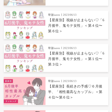
華蓮karen
2023/06/13
【星座別】視線が止まらない♡「6
月後半、鬼モテ女性」＜第４位〜
第６位＞
華蓮karen
2023/06/13
【星座別】視線が止まらない♡「6
月後半、鬼モテ女性」＜第１位〜
第３位＞
華蓮karen
2023/06/13
【星座別】長続きの予感♡６月後
半、「相性最高なカップル」＜第
４位〜第６位＞