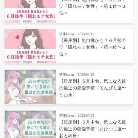
♡「隠れモテ女性」＜第１位〜３
位＞
華蓮karen
2023/06/15
【星座別】無自覚かも？６月後半
♡「隠れモテ女性」＜第４位〜６
位＞
華蓮karen
2023/06/15
【星座別】６月中旬、気になる彼
の最近の恋愛事情〈てんびん座〜
うお座〉
華蓮karen
2023/06/15
【星座別】６月中旬、気になる彼
の最近の恋愛事情〈おひつじ座〜
おとめ座〉