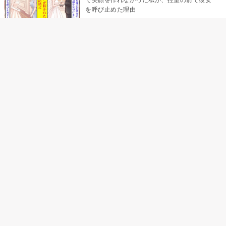
を呼び止めた理由
「笑ってくれてると思ってた」友人を笑いの
材料にしていた私の思い違い
「米」とだけ返してきた妻の真意を、俺はメ
ッセージ履歴の中に見つけた
助手席で寝たふりをした俺が、バーベキュー
の帰りに謝った理由
「食べすぎじゃない？」アドバイスのつもり
だった俺→彼女の報告が届かなくなって、初