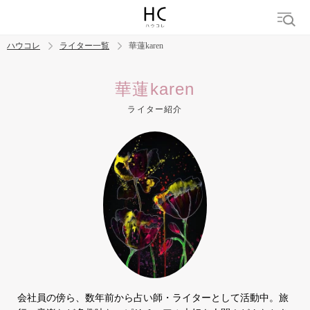
ハウコレ
ライター一覧
華蓮karen
検索
華蓮karen
ライター紹介
トレンド ワード
結婚
セックス
カップル
男の本音
モテテク
婚活
会社員の傍ら、数年前から占い師・ライターとして活動中。旅