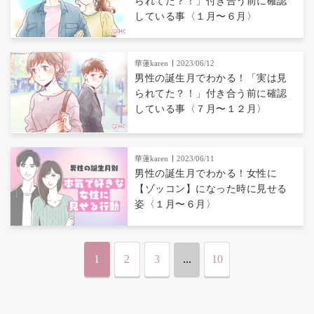
られてた？！」付き合う前に確認
している事〈１月〜６月〉
華蓮karen
2023/06/12
男性の誕生月でわかる！「実は見
られてた？！」付き合う前に確認
している事〈７月〜１２月〉
華蓮karen
2023/06/11
男性の誕生月でわかる！女性に
【ゾッコン】になった時に見せる
姿〈１月〜６月〉
1
2
3
...
10