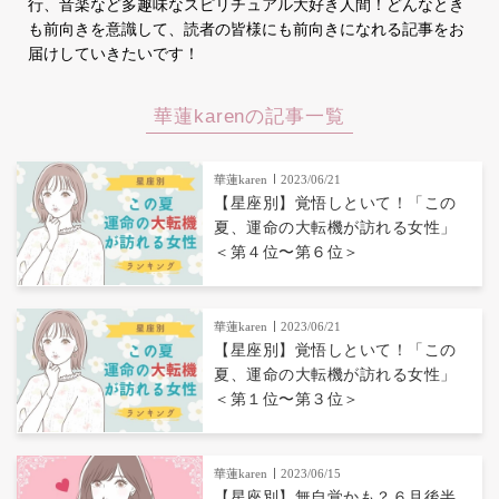
行、音楽など多趣味なスピリチュアル大好き人間！どんなとき
も前向きを意識して、読者の皆様にも前向きになれる記事をお
届けしていきたいです！
華蓮karenの記事一覧
華蓮karen
2023/06/21
【星座別】覚悟しといて！「この
夏、運命の大転機が訪れる女性」
＜第４位〜第６位＞
華蓮karen
2023/06/21
【星座別】覚悟しといて！「この
夏、運命の大転機が訪れる女性」
＜第１位〜第３位＞
華蓮karen
2023/06/15
【星座別】無自覚かも？６月後半