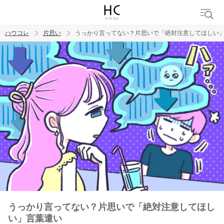
ハウコレ
片思い
うっかり言ってない？片思いで「絶対注意してほしい
検索
トレンド ワード
モテテク
恋がしたい
女磨き
うっかり言ってない？片思いで「絶対注意してほし
い」言葉遣い