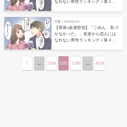
なれない男性ランキング＜第１
位〜第３位＞
千夜
2024/05/24
【星座x血液型別】「ごめん、気づ
かなかった。」友達から恋人には
なれない男性ランキング＜第４
位〜第６位＞
1
...
3284
3285
3286
...
4934