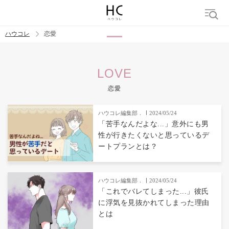
ハウコレ
恋愛
検索
LOVE
トレンド ワード
恋愛
恋愛
ハウコレ編集部．
2024/05/24
「苦手なんだよな...」意外にも男
性が行きたくないと思っているデ
ートプランとは？
ハウコレ編集部．
2024/05/24
「これでバレてしまった...」彼氏
に浮気を見抜かれてしまった理由
とは