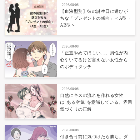
2026/08/08
【血液型別】彼の誕生日に選びが
ちな「プレゼントの傾向」＜A型・
AB型＞
2026/08/08
「正直やめてほしい…」男性が内
心引いてるけど言えない女性から
のボディタッチ
2026/08/08
自然にキスの流れを作れる女性
は"ある空気"を意識している。雰囲
気づくりの正解
2026/08/08
付き合う前に気づけたら勝ち。ダ