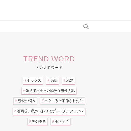
TREND WORD
トレンドワード
#
セックス
#
婚活
#
結婚
#
婚活で出会った論外な男性の話
#
恋愛の悩み
#
出会い系で不倫された件
#
義両親、私の代わりにブライダルフェアへ
#
男の本音
#
モテテク