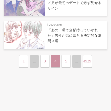
メ男が最初のデートで必ず見せる
サイン
2026/08/08
「あの一瞬で全部持っていかれ
た」男性が恋に落ちる決定的な瞬
間３選
1
...
3
4
5
...
4929