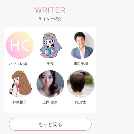
WRITER
ライター紹介
ハウコレ編集
千夜
川口美樹
部．
神崎桃子
上岡 史奈
P山P太
もっと見る