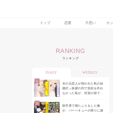
トップ
恋愛
片思い
カ
検索
RANKING
ランキング
トレンド ワード
恋愛
DAILY
WEEKLY
夫の元恋人が招かれた私の結
婚式→挨拶の列で笑顔を作れ
なかった私が、控室の前で彼
女を呼び止めた理由
助手席で寝たふりをした俺
が、バーベキューの帰りに謝