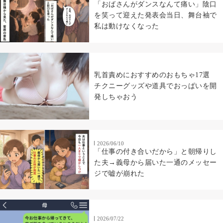
「おばさんがダンスなんて痛い」陰口
を笑って迎えた発表会当日、舞台袖で
私は動けなくなった
乳首責めにおすすめのおもちゃ17選
チクニーグッズや道具でおっぱいを開
発しちゃおう
2026/06/10
「仕事の付き合いだから」と朝帰りし
た夫→義母から届いた一通のメッセー
ジで嘘が崩れた
2026/07/22