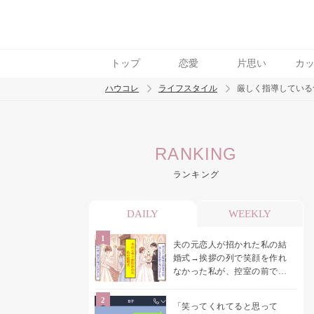
トップ
恋愛
片思い
カ
ハウコレ
ライフスタイル
厳しく指導している
検索
RANKING
トレンド ワード
ランキング
DAILY
WEEKLY
夫の元恋人が招かれた私の結
婚式→挨拶の列で笑顔を作れ
なかった私が、控室の前で彼
女を呼び止めた理由
「笑ってくれてると思って