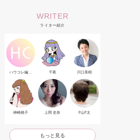
WRITER
ライター紹介
ハウコレ編集
千夜
川口美樹
部．
神崎桃子
上岡 史奈
P山P太
もっと見る