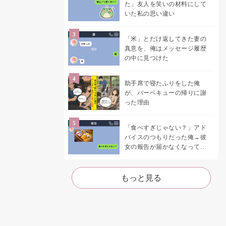
た」友人を笑いの材料にして
いた私の思い違い
「米」とだけ返してきた妻の
真意を、俺はメッセージ履歴
の中に見つけた
助手席で寝たふりをした俺
が、バーベキューの帰りに謝
った理由
「食べすぎじゃない？」アド
バイスのつもりだった俺→彼
女の報告が届かなくなって、
初めて自分の言葉を読み返し
た
もっと見る