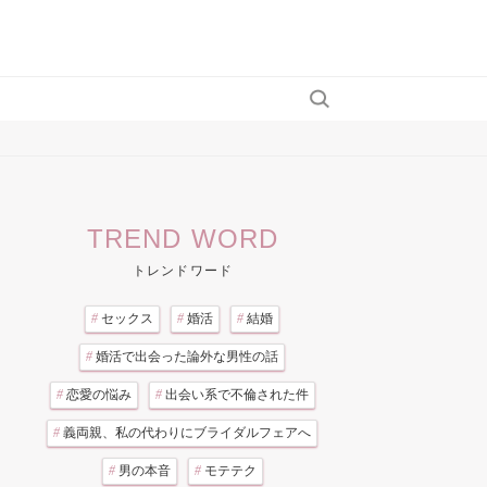
TREND WORD
トレンドワード
#
セックス
#
婚活
#
結婚
#
婚活で出会った論外な男性の話
#
恋愛の悩み
#
出会い系で不倫された件
#
義両親、私の代わりにブライダルフェアへ
#
男の本音
#
モテテク