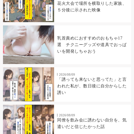
花火大会で場所を横取りした家族、
５分後に示された映像
乳首責めにおすすめのおもちゃ17
選 チクニーグッズや道具でおっぱ
いを開発しちゃおう
2026/08/09
「誘っても来ないと思ってた」と言
われた私が、数日後に自分からした
誘い
2026/08/09
同僚を飲み会に誘わない自分を、気
遣いだと信じたかった話