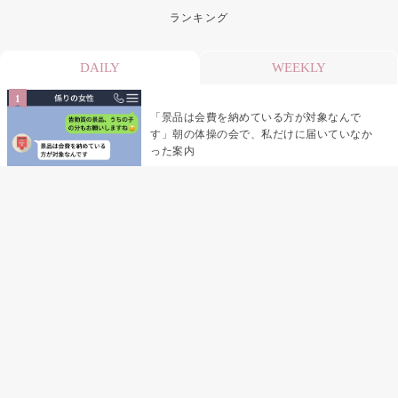
ランキング
DAILY
WEEKLY
「景品は会費を納めている方が対象なんで
す」朝の体操の会で、私だけに届いていなか
った案内
デート前日の夜から既読がつかない彼氏→そ
の日私が決めたこと
デート前日の夜から既読をつけなかった俺→
待ち合わせ場所で待っていた事実とは