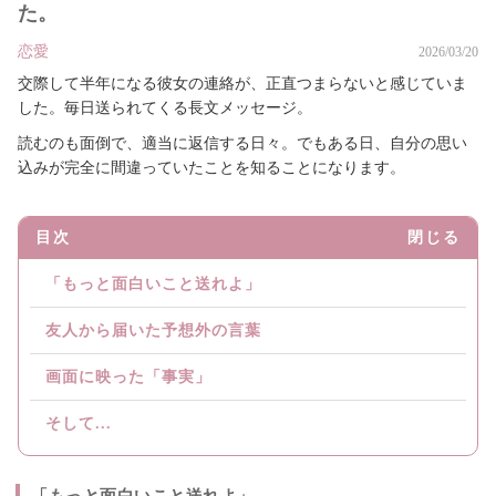
た。
恋愛
2026/03/20
交際して半年になる彼女の連絡が、正直つまらないと感じていま
した。毎日送られてくる長文メッセージ。
読むのも面倒で、適当に返信する日々。でもある日、自分の思い
込みが完全に間違っていたことを知ることになります。
目次
閉じる
「もっと面白いこと送れよ」
友人から届いた予想外の言葉
画面に映った「事実」
そして...
「もっと面白いこと送れよ」