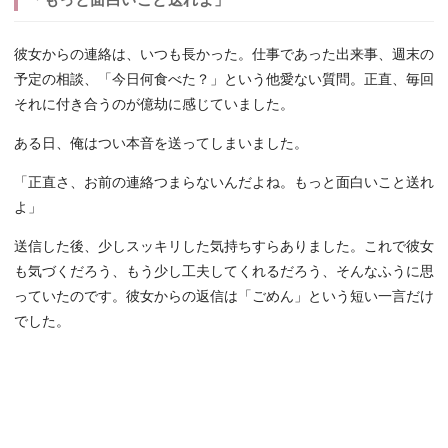
彼女からの連絡は、いつも長かった。仕事であった出来事、週末の
予定の相談、「今日何食べた？」という他愛ない質問。正直、毎回
それに付き合うのが億劫に感じていました。
ある日、俺はつい本音を送ってしまいました。
「正直さ、お前の連絡つまらないんだよね。もっと面白いこと送れ
よ」
送信した後、少しスッキリした気持ちすらありました。これで彼女
も気づくだろう、もう少し工夫してくれるだろう、そんなふうに思
っていたのです。彼女からの返信は「ごめん」という短い一言だけ
でした。