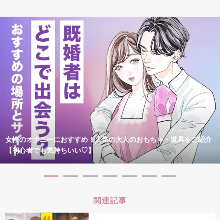
女性のオナニーにおすすめ！人気の大人のおもちゃ・道具をご紹介
【初心者でも気持ちいい♡】
関連記事