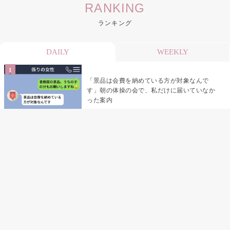
RANKING
ランキング
DAILY
WEEKLY
「景品は会費を納めている方が対象なんで
す」朝の体操の会で、私だけに届いていなか
った案内
デート前日の夜から既読がつかない彼氏→そ
の日私が決めたこと
デート前日の夜から既読をつけなかった俺→
待ち合わせ場所で待っていた事実とは