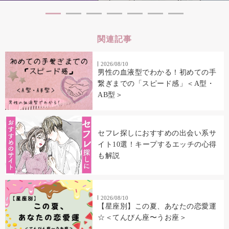
関連記事
2026/08/10
男性の血液型でわかる！初めての手
繋ぎまでの「スピード感」＜A型・
AB型＞
セフレ探しにおすすめの出会い系サ
イト10選！キープするエッチの心得
も解説
2026/08/10
【星座別】この夏、あなたの恋愛運
☆＜てんびん座〜うお座＞