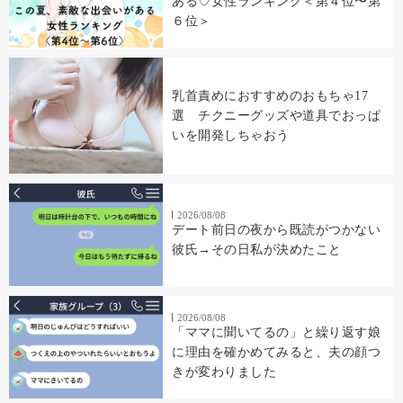
ある♡女性ランキング＜第４位〜第
６位＞
乳首責めにおすすめのおもちゃ17
選 チクニーグッズや道具でおっぱ
いを開発しちゃおう
2026/08/08
デート前日の夜から既読がつかない
彼氏→その日私が決めたこと
2026/08/08
「ママに聞いてるの」と繰り返す娘
に理由を確かめてみると、夫の顔つ
きが変わりました