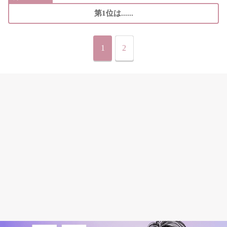
第1位は......
1
2