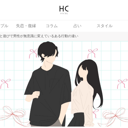
ップル
失恋・復縁
コラム
占い
スタイル
と遊びで男性が無意識に変えているある行動の違い