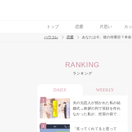
トップ
恋愛
片思い
カ
ハウコレ
恋愛
あなたは今、彼の何番目？本命
検索
RANKING
トレンド ワード
ランキング
恋愛
DAILY
WEEKLY
夫の元恋人が招かれた私の結
婚式→挨拶の列で笑顔を作れ
なかった私が、控室の前で彼
女を呼び止めた理由
「笑ってくれてると思って