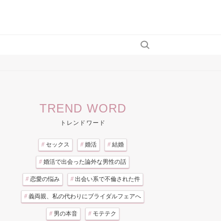
TREND WORD
トレンドワード
#
セックス
#
婚活
#
結婚
#
婚活で出会った論外な男性の話
#
恋愛の悩み
#
出会い系で不倫された件
#
義両親、私の代わりにブライダルフェアへ
#
男の本音
#
モテテク