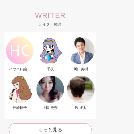
WRITER
ライター紹介
ハウコレ編集
千夜
川口美樹
部．
神崎桃子
上岡 史奈
P山P太
もっと見る