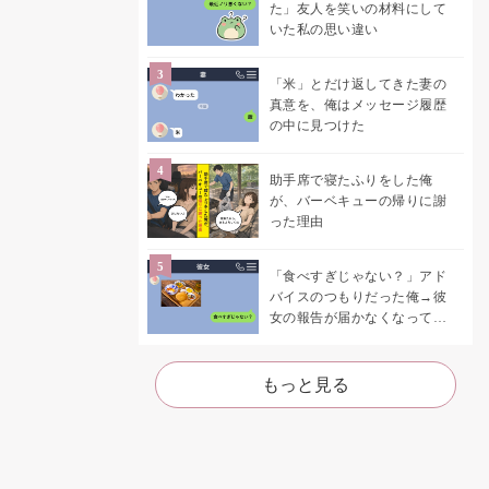
た」友人を笑いの材料にして
いた私の思い違い
「米」とだけ返してきた妻の
真意を、俺はメッセージ履歴
の中に見つけた
助手席で寝たふりをした俺
が、バーベキューの帰りに謝
った理由
「食べすぎじゃない？」アド
バイスのつもりだった俺→彼
女の報告が届かなくなって、
初めて自分の言葉を読み返し
た
もっと見る