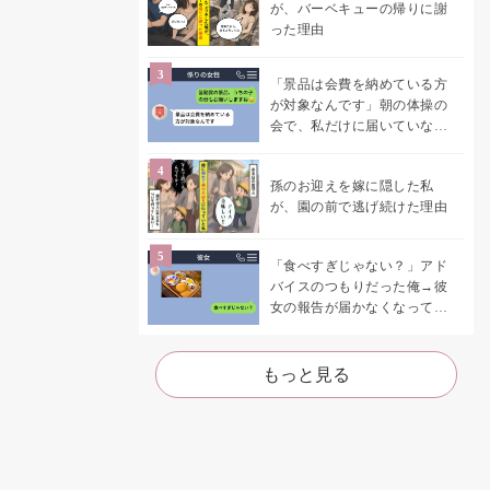
が、バーベキューの帰りに謝
った理由
「景品は会費を納めている方
が対象なんです」朝の体操の
会で、私だけに届いていなか
った案内
孫のお迎えを嫁に隠した私
が、園の前で逃げ続けた理由
「食べすぎじゃない？」アド
バイスのつもりだった俺→彼
女の報告が届かなくなって、
初めて自分の言葉を読み返し
た
もっと見る