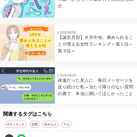
介
2026/08/08
【誕生月別】８月中旬、褒められるこ
とが増える女性ランキング＜第１位～
第３位＞
2026/08/08
疎遠だった友人に、毎日メッセージを
送り続けた私→当たり障りのない質問
の裏で、本当に聞いてほしかったこと
関連するタグはこちら
ボディタッチ
恋愛
好きな人
下心