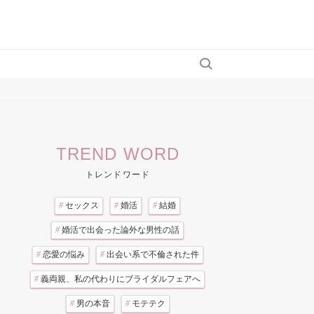
TREND WORD
トレンドワード
#
セックス
#
婚活
#
結婚
#
婚活で出会った論外な男性の話
#
恋愛の悩み
#
出会い系で不倫された件
#
義両親、私の代わりにブライダルフェアへ
#
男の本音
#
モテテク