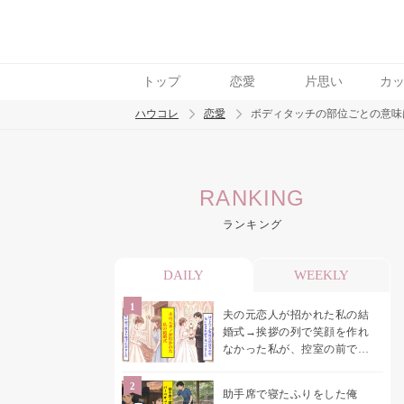
トップ
恋愛
片思い
カ
ハウコレ
恋愛
ボディタッチの部位ごとの意味
検索
RANKING
トレンド ワード
ランキング
恋愛
DAILY
WEEKLY
夫の元恋人が招かれた私の結
婚式→挨拶の列で笑顔を作れ
なかった私が、控室の前で彼
女を呼び止めた理由
助手席で寝たふりをした俺