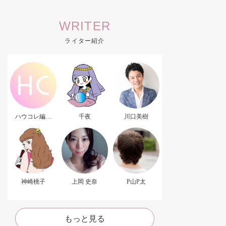
WRITER
ライター紹介
ハウコレ編集
千夜
川口美樹
部．
神崎桃子
上岡 史奈
P山P太
もっと見る