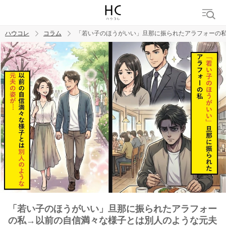
ハウコレ
コラム
「若い子のほうがいい」旦那に振られたアラフォーの
検索
トレンド ワード
男の本音
男ウケ
NG行動
彼女
イイ女
婚活
「若い子のほうがいい」旦那に振られたアラフォー
の私→以前の自信満々な様子とは別人のような元夫