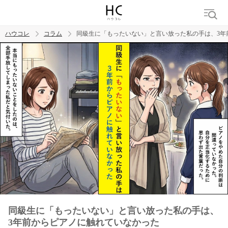
ハウコレ
コラム
同級生に「もったいない」と言い放った私の手は、3年
検索
トレンド ワード
男の本音
男ウケ
NG行動
彼女
イイ女
婚活
同級生に「もったいない」と言い放った私の手は、
3年前からピアノに触れていなかった