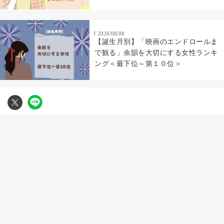
2026/08/08
【誕生月別】「映画のエンドロールま
で観る」余韻を大切にする女性ランキ
ング＜最下位～第１０位＞