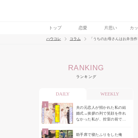
トップ
恋愛
片思い
カ
ハウコレ
コラム
「うちのお母さんはお弁当作
検索
RANKING
トレンド ワード
ランキング
男の本音
男ウケ
NG行動
彼女
イイ
DAILY
WEEKLY
夫の元恋人が招かれた私の結
婚式→挨拶の列で笑顔を作れ
なかった私が、控室の前で彼
女を呼び止めた理由
助手席で寝たふりをした俺