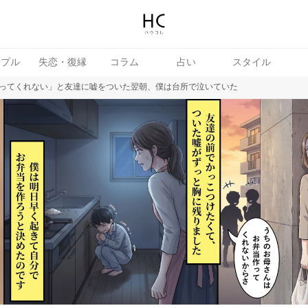
ップル
失恋・復縁
コラム
占い
スタイル
ってくれない」と友達に嘘をついた翌朝、僕は台所で泣いていた
女
婚活