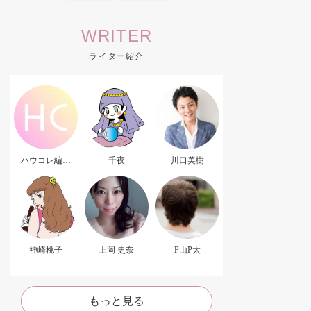
WRITER
ライター紹介
ハウコレ編集
千夜
川口美樹
部．
神崎桃子
上岡 史奈
P山P太
もっと見る