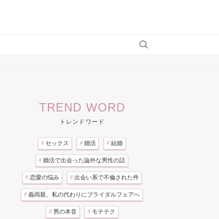
TREND WORD
トレンドワード
#
セックス
#
婚活
#
結婚
#
婚活で出会った論外な男性の話
#
恋愛の悩み
#
出会い系で不倫された件
#
義両親、私の代わりにブライダルフェアへ
#
男の本音
#
モテテク