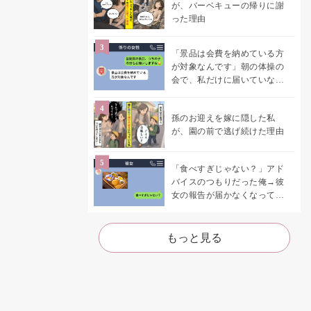
が、バーベキューの帰りに謝
った理由
「景品は会費を納めている方
が対象なんです」朝の体操の
会で、私だけに届いていなか
った案内
孫のお迎えを嫁に隠した私
が、園の前で逃げ続けた理由
「食べすぎじゃない？」アド
バイスのつもりだった俺→彼
女の報告が届かなくなって、
初めて自分の言葉を読み返し
た
もっと見る