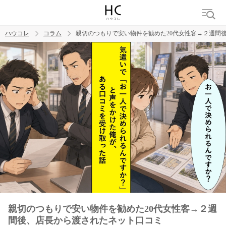
ハウコレ
コラム
親切のつもりで安い物件を勧めた20代女性客→２週間
検索
トレンド ワード
男の本音
男ウケ
NG行動
彼女
イイ女
婚活
親切のつもりで安い物件を勧めた20代女性客→２週
間後、店長から渡されたネット口コミ