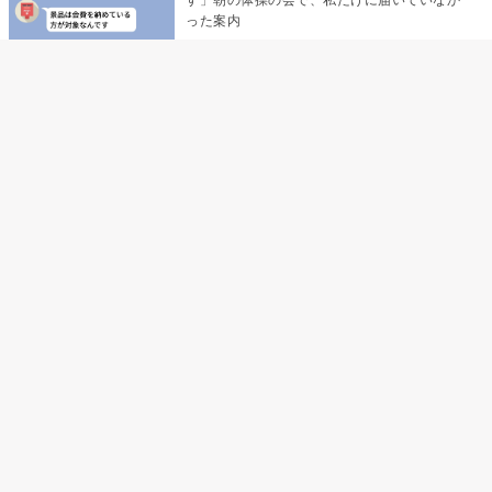
った案内
デート前日の夜から既読がつかない彼氏→そ
の日私が決めたこと
デート前日の夜から既読をつけなかった俺→
待ち合わせ場所で待っていた事実とは
助手席で寝たふりをした俺が、バーベキュー
の帰りに謝った理由
孫のお迎えを嫁に隠した私が、園の前で逃げ