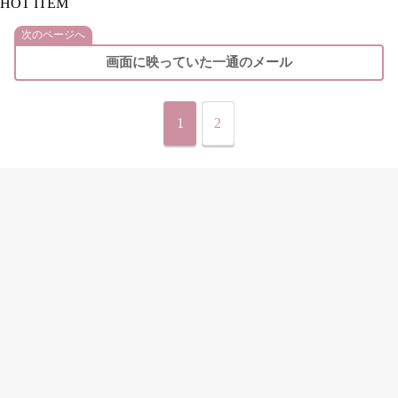
HOT ITEM
次のページへ
画面に映っていた一通のメール
1
2