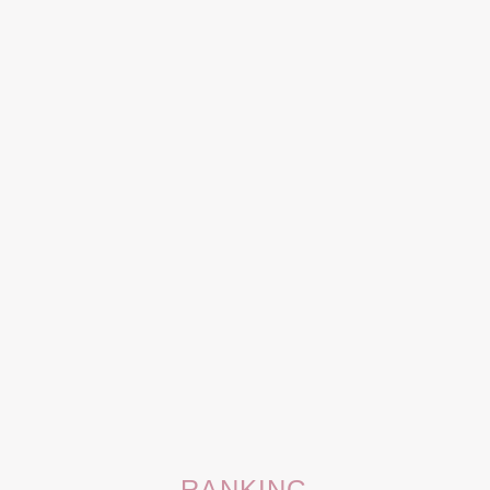
RANKING