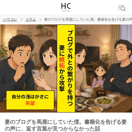
ハウコレ
コラム
妻のブログを馬鹿にしていた僕。書籍化を告げる妻の
検索
トレンド ワード
男の本音
男ウケ
NG行動
彼女
イイ女
婚活
妻のブログを馬鹿にしていた僕。書籍化を告げる妻
の声に、返す言葉が見つからなかった話