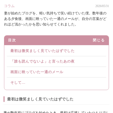
コラム
2026/05/31
妻が始めたブログを、軽い気持ちで笑い続けていた僕。数年後の
ある夕食後、画面に映っていた一通のメールが、自分の言葉がど
れほど浅かったかを思い知らせてくれました。
目次
閉じる
最初は微笑ましく見ていたはずでした
「誰も読んでないよ」と言ったあの夜
画面に映っていた一通のメール
そして...
最初は微笑ましく見ていたはずでした
妻が数年前にブログを始めたとき、最初は応援していたつもりでし