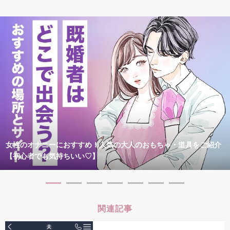
女性のオナニーにおすすめ！人気の大人のおもちゃ・道具をご紹介
【初心者でも気持ちいい♡】
関連記事