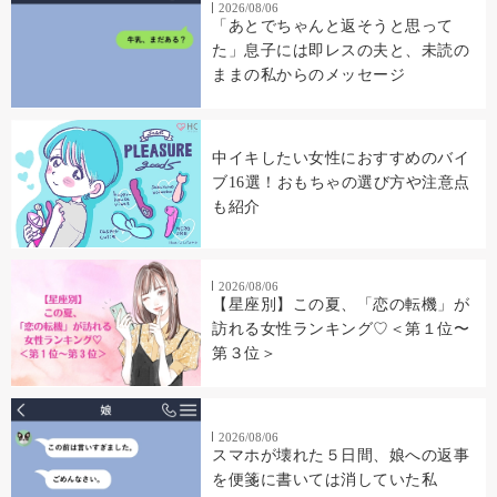
2026/08/06
「あとでちゃんと返そうと思って
た」息子には即レスの夫と、未読の
ままの私からのメッセージ
中イキしたい女性におすすめのバイ
ブ16選！おもちゃの選び方や注意点
も紹介
2026/08/06
【星座別】この夏、「恋の転機」が
訪れる女性ランキング♡＜第１位〜
第３位＞
2026/08/06
スマホが壊れた５日間、娘への返事
を便箋に書いては消していた私