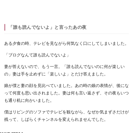
「誰も読んでないよ」と言ったあの夜
ある夕食の時、テレビを見ながら何気なく口にしてしまいました。
「ブログなんて誰も読んでないよ」
妻が答えないので、もう一言。「誰も読んでないのに何が楽しい
の」妻は手を止めずに「楽しいよ」とだけ答えました。
娘が僕と妻の顔を見比べていました。あの時の娘の表情が、後にな
って何度も思い出されました。妻は何も言い返さず、その夜もいつ
も通り机に向かいました。
僕はリビングのソファでテレビを観ながら、なぜか気まずさだけが
残って、しばらくチャンネルを変えられませんでした。