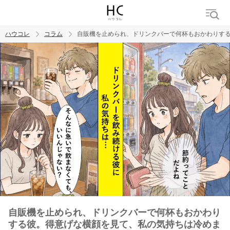
ハウコレ
コラム
自販機を止められ、ドリンクバーで何杯もおかわりす
検索
トレンド ワード
男の本音
男ウケ
NG行動
彼女
イイ女
婚活
自販機を止められ、ドリンクバーで何杯もおかわり
する彼。得意げな横顔を見て、私の気持ちは冷めま