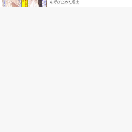
を呼び止めた理由
「笑ってくれてると思ってた」友人を笑いの
材料にしていた私の思い違い
「米」とだけ返してきた妻の真意を、俺はメ
ッセージ履歴の中に見つけた
助手席で寝たふりをした俺が、バーベキュー
の帰りに謝った理由
「食べすぎじゃない？」アドバイスのつもり
だった俺→彼女の報告が届かなくなって、初