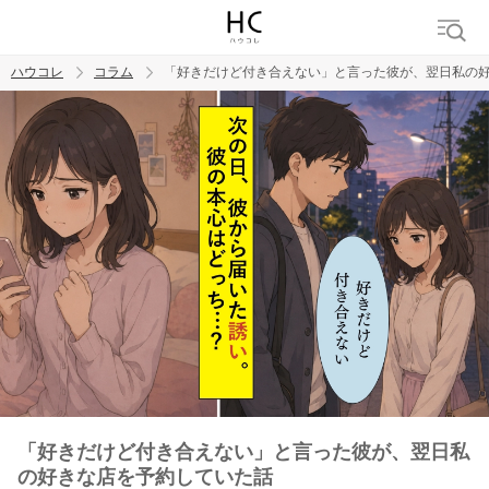
ハウコレ
コラム
「好きだけど付き合えない」と言った彼が、翌日私の
検索
トレンド ワード
男の本音
男ウケ
NG行動
彼女
イイ女
婚活
「好きだけど付き合えない」と言った彼が、翌日私
の好きな店を予約していた話