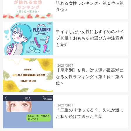
訪れる女性ランキング＜第１位〜第
３位＞
中イキしたい女性におすすめのバイ
ブ16選！おもちゃの選び方や注意点
も紹介
2026/08/07
【星座別】８月、対人運が最高潮に
なる女性ランキング＜第１位～第３
位＞
2026/08/07
「二重のり使ってる？」失礼か迷っ
た私が続けて送った言葉