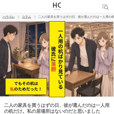
ハウコレ
コラム
二人の家具を買うはずの日、彼が選んだのは一人用の
検索
トレンド ワード
男の本音
男ウケ
NG行動
彼女
イイ女
婚活
二人の家具を買うはずの日、彼が選んだのは一人用
の机だけ。私の居場所はないのだと思いました