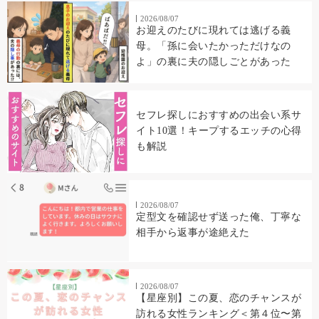
2026/08/07
お迎えのたびに現れては逃げる義
母。「孫に会いたかっただけなの
よ」の裏に夫の隠しごとがあった
セフレ探しにおすすめの出会い系サ
イト10選！キープするエッチの心得
も解説
2026/08/07
定型文を確認せず送った俺、丁寧な
相手から返事が途絶えた
2026/08/07
【星座別】この夏、恋のチャンスが
訪れる女性ランキング＜第４位〜第