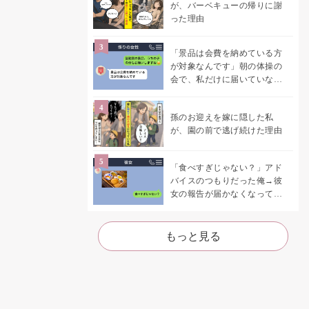
が、バーベキューの帰りに謝
った理由
「景品は会費を納めている方
が対象なんです」朝の体操の
会で、私だけに届いていなか
った案内
孫のお迎えを嫁に隠した私
が、園の前で逃げ続けた理由
「食べすぎじゃない？」アド
バイスのつもりだった俺→彼
女の報告が届かなくなって、
初めて自分の言葉を読み返し
た
もっと見る