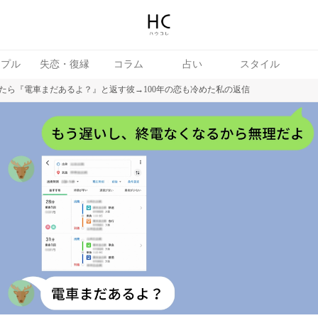
ップル
失恋・復縁
コラム
占い
スタイル
たら『電車まだあるよ？』と返す彼→100年の恋も冷めた私の返信
女
婚活