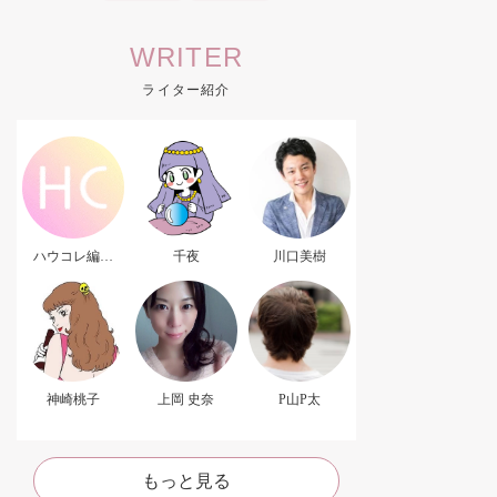
WRITER
ライター紹介
ハウコレ編集
千夜
川口美樹
部．
神崎桃子
上岡 史奈
P山P太
もっと見る