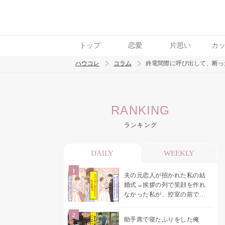
トップ
恋愛
片思い
カ
ハウコレ
コラム
終電間際に呼び出して、断っ
検索
RANKING
トレンド ワード
ランキング
男の本音
男ウケ
NG行動
彼女
イイ
DAILY
WEEKLY
夫の元恋人が招かれた私の結
婚式→挨拶の列で笑顔を作れ
なかった私が、控室の前で彼
女を呼び止めた理由
助手席で寝たふりをした俺