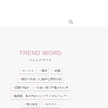
TREND WORD
トレンドワード
#
セックス
#
婚活
#
結婚
#
婚活で出会った論外な男性の話
#
恋愛の悩み
#
出会い系で不倫された件
#
義両親、私の代わりにブライダルフェアへ
#
男の本音
#
モテテク