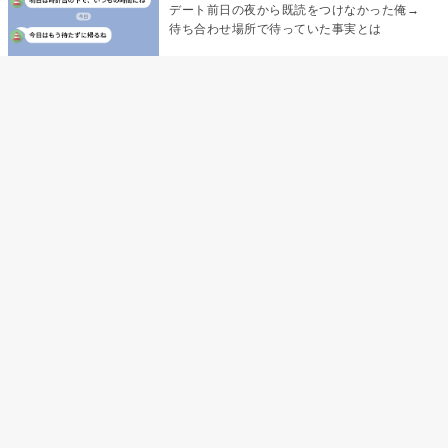
デート前日の夜から既読をつけなかった俺→
待ち合わせ場所で待っていた事実とは
デート前日の夜から既読がつかない彼氏→そ
の日私が決めたこと
娘の「パパが怖い顔で早くしてって言ったか
ら」の一言で、俺は自分の声を思い出しまし
た
「あの子たち、あなたのグッズ見て、ずるい
って言ってた」黙っていた私が、個人チャッ
トを開いた