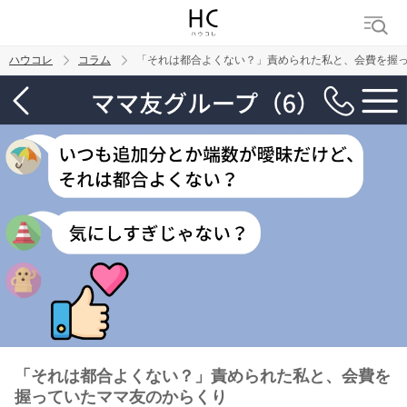
ハウコレ
コラム
「それは都合よくない？」責められた私と、会費を握
検索
トレンド ワード
男の本音
男ウケ
NG行動
彼女
イイ女
婚活
「それは都合よくない？」責められた私と、会費を
握っていたママ友のからくり