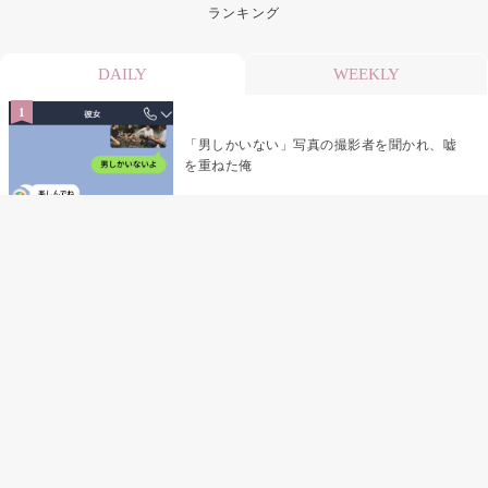
ランキング
DAILY
WEEKLY
「男しかいない」写真の撮影者を聞かれ、嘘
を重ねた俺
「米」とだけ返してきた妻の真意を、俺はメ
ッセージ履歴の中に見つけた
指名客の予約を動かし続けた私が、定型文を
消して本当の理由を書くまで