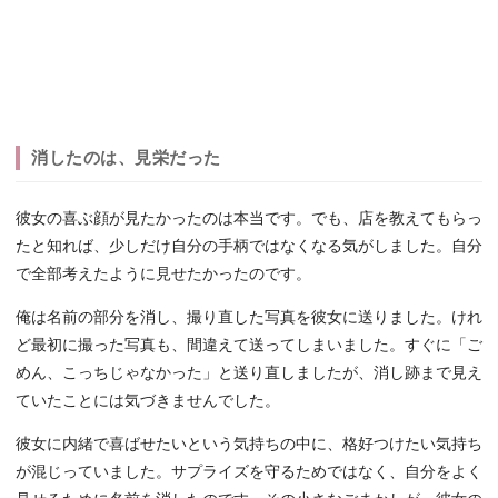
消したのは、見栄だった
彼女の喜ぶ顔が見たかったのは本当です。でも、店を教えてもらっ
たと知れば、少しだけ自分の手柄ではなくなる気がしました。自分
で全部考えたように見せたかったのです。
俺は名前の部分を消し、撮り直した写真を彼女に送りました。けれ
ど最初に撮った写真も、間違えて送ってしまいました。すぐに「ご
めん、こっちじゃなかった」と送り直しましたが、消し跡まで見え
ていたことには気づきませんでした。
彼女に内緒で喜ばせたいという気持ちの中に、格好つけたい気持ち
が混じっていました。サプライズを守るためではなく、自分をよく