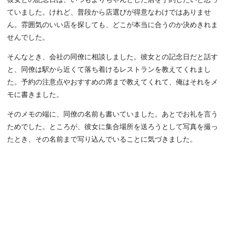
ていました。けれど、普段から店選びが得意なわけではありませ
ん。雰囲気のいい店を探しても、どこが本当に合うのか決めきれま
せんでした。
そんなとき、会社の同僚に相談しました。彼女との記念日だと話す
と、同僚は駅から近くて落ち着けるレストランを教えてくれまし
た。予約の注意点やおすすめの席まで教えてくれて、俺はそれをメ
モに書きました。
そのメモの端に、同僚の名前も書いていました。あとでお礼を言う
ためでした。ところが、彼女に集合場所を送ろうとして写真を撮っ
たとき、その名前まで写り込んでいることに気づきました。