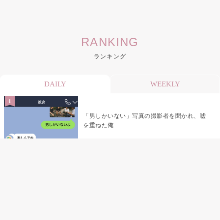
RANKING
ランキング
DAILY
WEEKLY
「男しかいない」写真の撮影者を聞かれ、嘘
を重ねた俺
「米」とだけ返してきた妻の真意を、俺はメ
ッセージ履歴の中に見つけた