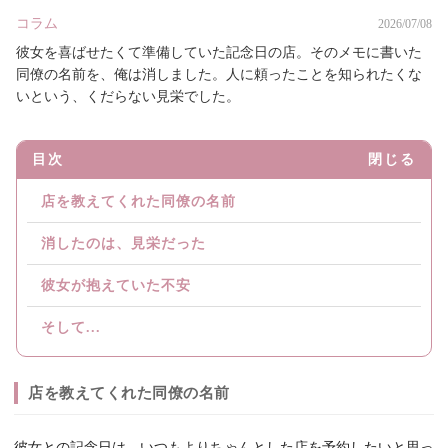
コラム
2026/07/08
彼女を喜ばせたくて準備していた記念日の店。そのメモに書いた
同僚の名前を、俺は消しました。人に頼ったことを知られたくな
いという、くだらない見栄でした。
目次
閉じる
店を教えてくれた同僚の名前
消したのは、見栄だった
彼女が抱えていた不安
そして...
店を教えてくれた同僚の名前
彼女との記念日は、いつもよりちゃんとした店を予約したいと思っ