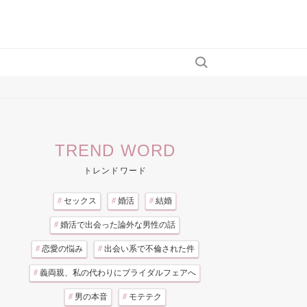
TREND WORD
トレンドワード
#
セックス
#
婚活
#
結婚
#
婚活で出会った論外な男性の話
#
恋愛の悩み
#
出会い系で不倫された件
#
義両親、私の代わりにブライダルフェアへ
#
男の本音
#
モテテク