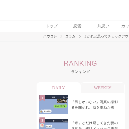
トップ
恋愛
片思い
カ
ハウコレ
コラム
よかれと思ってチェックアウ
検索
RANKING
トレンド ワード
ランキング
男の本音
男ウケ
NG行動
彼女
イイ
DAILY
WEEKLY
「男しかいない」写真の撮影
者を聞かれ、嘘を重ねた俺
「米」とだけ返してきた妻の
真意を、俺はメッセージ履歴