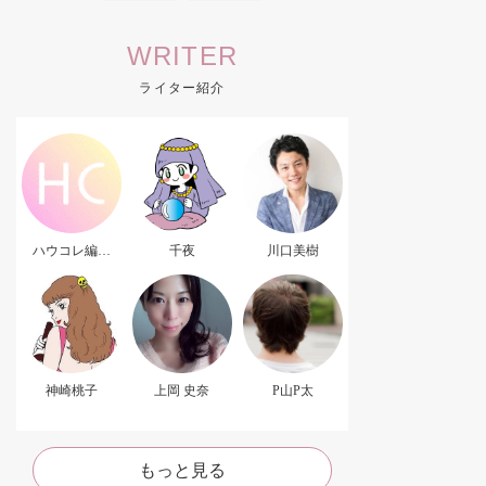
WRITER
ライター紹介
ハウコレ編集
千夜
川口美樹
部．
神崎桃子
上岡 史奈
P山P太
もっと見る