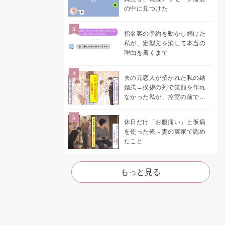
の中に見つけた
指名客の予約を動かし続けた
私が、定型文を消して本当の
理由を書くまで
夫の元恋人が招かれた私の結
婚式→挨拶の列で笑顔を作れ
なかった私が、控室の前で彼
女を呼び止めた理由
休日だけ「お腹痛い」と仮病
を使った俺→妻の実家で認め
たこと
もっと見る