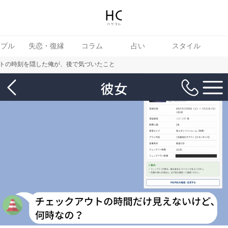
ップル
失恋・復縁
コラム
占い
スタイル
トの時刻を隠した俺が、後で気づいたこと
女
婚活