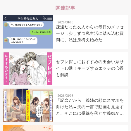
関連記事
2026/08/08
疎遠だった友人からの毎日のメッセ
ージ→少しずつ私生活に踏み込む質
問に、私は身構え始めた
セフレ探しにおすすめの出会い系サ
イト10選！キープするエッチの心得
も解説
2026/08/08
「記念だから」義姉の顔にスマホを
向けた私→夫の一言で動画を見返す
と、そこには視線を落とす義姉が映
っていた