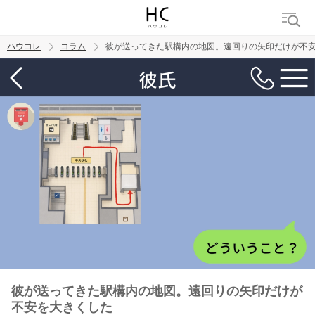
ハウコレ
コラム
彼が送ってきた駅構内の地図。遠回りの矢印だけが不
検索
トレンド ワード
男の本音
男ウケ
NG行動
彼女
イイ女
婚活
彼が送ってきた駅構内の地図。遠回りの矢印だけが
不安を大きくした