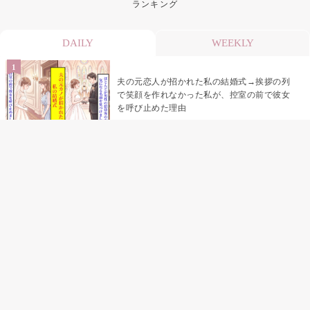
ランキング
DAILY
WEEKLY
夫の元恋人が招かれた私の結婚式→挨拶の列
で笑顔を作れなかった私が、控室の前で彼女
を呼び止めた理由
助手席で寝たふりをした俺が、バーベキュー
の帰りに謝った理由
「景品は会費を納めている方が対象なんで
す」朝の体操の会で、私だけに届いていなか
った案内