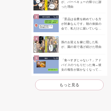
が、バーベキューの帰りに謝
った理由
「景品は会費を納めている方
が対象なんです」朝の体操の
会で、私だけに届いていなか
った案内
孫のお迎えを嫁に隠した私
が、園の前で逃げ続けた理由
「食べすぎじゃない？」アド
バイスのつもりだった俺→彼
女の報告が届かなくなって、
初めて自分の言葉を読み返し
た
もっと見る