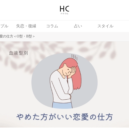
ップル
失恋・復縁
コラム
占い
スタイル
愛の仕方＜O型・B型＞