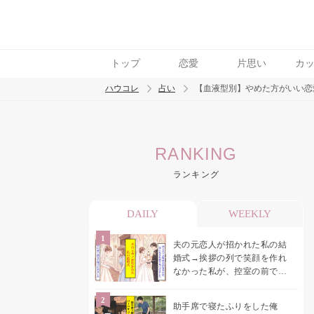
トップ
恋愛
片思い
カ
ハウコレ
占い
【血液型別】やめた方がいい恋
検索
RANKING
トレンド ワード
ランキング
DAILY
WEEKLY
夫の元恋人が招かれた私の結
婚式→挨拶の列で笑顔を作れ
なかった私が、控室の前で彼
女を呼び止めた理由
助手席で寝たふりをした俺