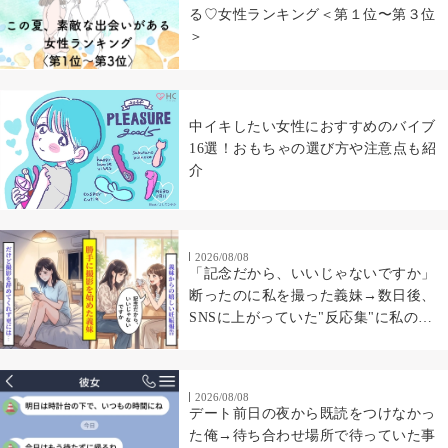
る♡女性ランキング＜第１位〜第３位
＞
中イキしたい女性におすすめのバイブ
16選！おもちゃの選び方や注意点も紹
介
2026/08/08
「記念だから、いいじゃないですか」
断ったのに私を撮った義妹→数日後、
SNSに上がっていた"反応集"に私の顔
があった
2026/08/08
デート前日の夜から既読をつけなかっ
た俺→待ち合わせ場所で待っていた事