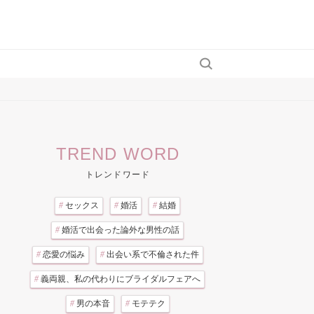
TREND WORD
トレンドワード
#
セックス
#
婚活
#
結婚
#
婚活で出会った論外な男性の話
#
恋愛の悩み
#
出会い系で不倫された件
#
義両親、私の代わりにブライダルフェアへ
#
男の本音
#
モテテク