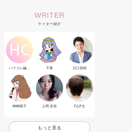
WRITER
ライター紹介
ハウコレ編集
千夜
川口美樹
部．
神崎桃子
上岡 史奈
P山P太
もっと見る