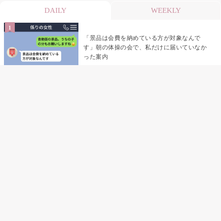
DAILY
WEEKLY
「景品は会費を納めている方が対象なんで
す」朝の体操の会で、私だけに届いていなか
った案内
デート前日の夜から既読がつかない彼氏→そ
の日私が決めたこと
デート前日の夜から既読をつけなかった俺→
待ち合わせ場所で待っていた事実とは
助手席で寝たふりをした俺が、バーベキュー
の帰りに謝った理由