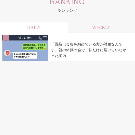
RANKING
ランキング
DAILY
WEEKLY
「景品は会費を納めている方が対象なんで
す」朝の体操の会で、私だけに届いていなか
った案内
デート前日の夜から既読がつかない彼氏→そ
の日私が決めたこと
デート前日の夜から既読をつけなかった俺→
待ち合わせ場所で待っていた事実とは