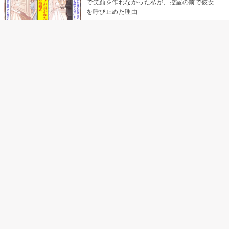
で笑顔を作れなかった私が、控室の前で彼女
を呼び止めた理由
助手席で寝たふりをした俺が、バーベキュー
の帰りに謝った理由
「景品は会費を納めている方が対象なんで
す」朝の体操の会で、私だけに届いていなか
った案内
孫のお迎えを嫁に隠した私が、園の前で逃げ
続けた理由
「食べすぎじゃない？」アドバイスのつもり