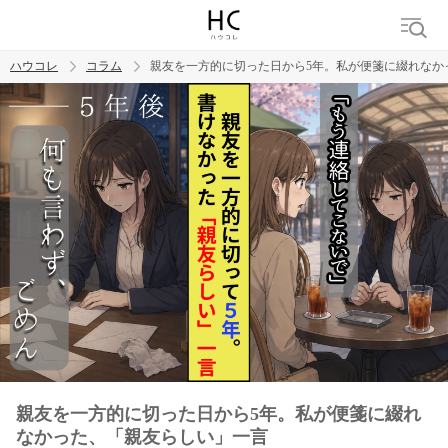
ハウコレ
コラム
親友を一方的に切った日から5年。私が便箋に綴れなか
検索
トレンド ワード
男の本音
男ウケ
NG行動
彼女
イイ女
婚活
親友を一方的に切った日から5年。私が便箋に綴れ
なかった、「親友らしい」一言