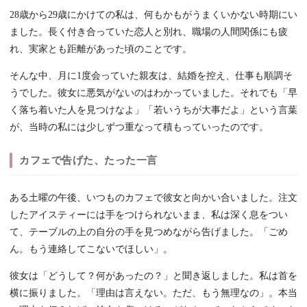
28歳から29歳にかけての私は、何もかもがうまくいかない時期にい
ました。長く付き合っていた恋人と別れ、職場の人間関係にも疲
れ、実家とも距離があった頃のことです。
そんな中、月に1度会っていた親友は、結婚を控え、仕事も順調そ
うでした。彼女に悪気がないのはわかっていました。それでも「早
く落ち着いた人を見つけなよ」「若いうちが大事だよ」という言葉
が、当時の私には少しずつ重なって積もっていったのです。
カフェで告げた、たった一言
ある土曜の午後、いつものカフェで彼女と向かい合いました。注文
したアイスティーには手をつけられないまま、私は深く息をつい
て、テーブルの上の自分の手を見つめながら告げました。「ごめ
ん。もう連絡してこないでほしい」。
彼女は「どうして？何があったの？」と聞き返しました。私は首を
横に振りました。「理由は言えない。ただ、もう無理なの」。本当