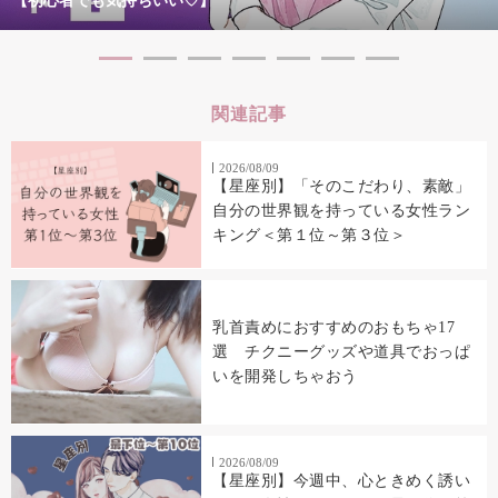
【初心者でも気持ちいい♡】
関連記事
2026/08/09
【星座別】「そのこだわり、素敵」
自分の世界観を持っている女性ラン
キング＜第１位～第３位＞
乳首責めにおすすめのおもちゃ17
選 チクニーグッズや道具でおっぱ
いを開発しちゃおう
2026/08/09
【星座別】今週中、心ときめく誘い