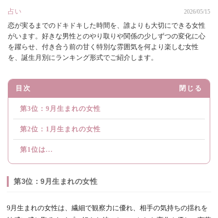
占い
2026/05/15
恋が実るまでのドキドキした時間を、誰よりも大切にできる女性
がいます。好きな男性とのやり取りや関係の少しずつの変化に心
を躍らせ、付き合う前の甘く特別な雰囲気を何より楽しむ女性
を、誕生月別にランキング形式でご紹介します。
目次
閉じる
第3位：9月生まれの女性
第2位：1月生まれの女性
第1位は...
第3位：9月生まれの女性
9月生まれの女性は、繊細で観察力に優れ、相手の気持ちの揺れを