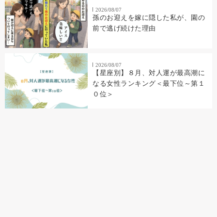
2026/08/07
孫のお迎えを嫁に隠した私が、園の
前で逃げ続けた理由
2026/08/07
【星座別】８月、対人運が最高潮に
なる女性ランキング＜最下位～第１
０位＞